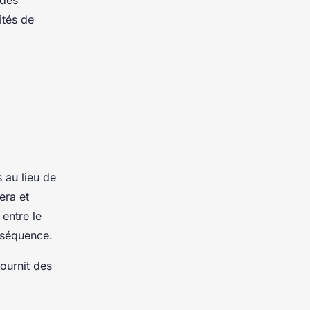
ités de
 au lieu de
era et
 entre le
nséquence.
fournit des