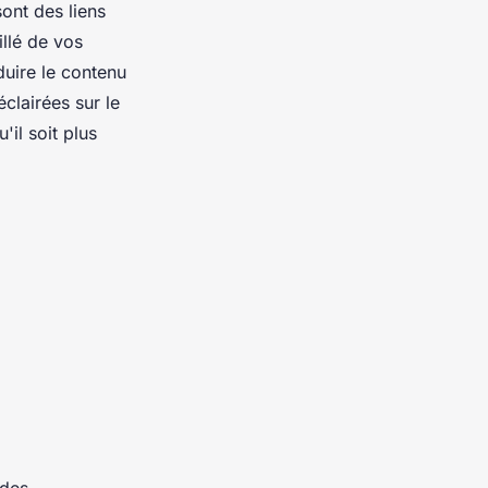
sont des liens
illé de vos
uire le contenu
éclairées sur le
'il soit plus
 des