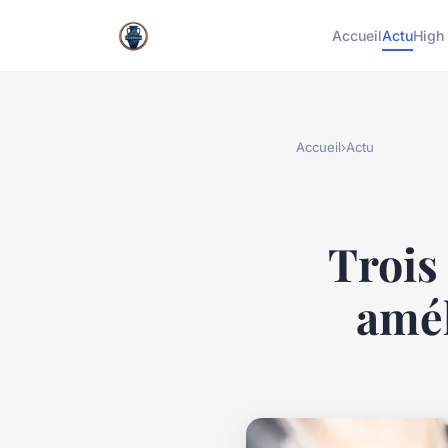
Accueil
Actu
High
Accueil
›
Actu
Trois
amél