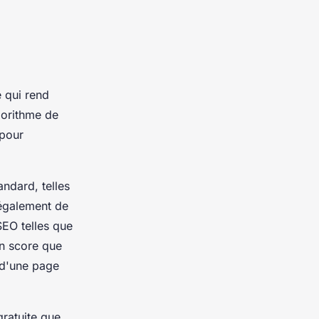
 qui rend
lgorithme de
 pour
andard, telles
 également de
SEO telles que
un score que
 d'une page
gratuite que