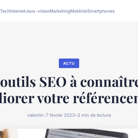
 Tech
Internet
Jeux-video
Marketing
Matériel
Smartphones
ACTU
 outils SEO à connaîtr
iorer votre référenc
valentin
•
7 février 2023
•
3 min de lecture