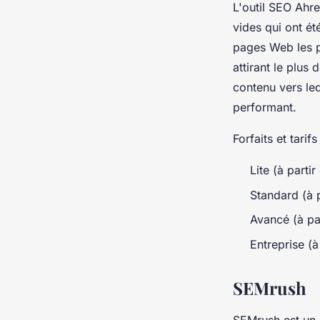
L'outil SEO Ahre
vides qui ont ét
pages Web les p
attirant le plus
contenu vers leq
performant.
Forfaits et tarifs
Lite (à parti
Standard (à p
Avancé (à pa
Entreprise (à
SEMrush
SEMrush est un o