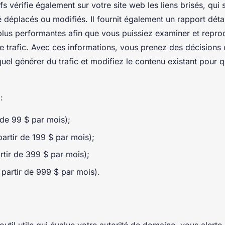
fs vérifie également sur votre site web les liens brisés, qui 
é déplacés ou modifiés. Il fournit également un rapport déta
lus performantes afin que vous puissiez examiner et reprod
 de trafic. Avec ces informations, vous prenez des décisions 
uel générer du trafic et modifiez le contenu existant pour qu
 :
r de 99 $ par mois);
artir de 199 $ par mois);
rtir de 399 $ par mois);
 partir de 999 $ par mois).
util utile qui évalue votre autorité de domaine, vous alerte