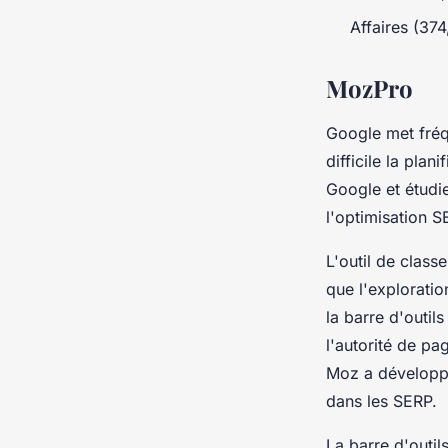
Affaires (374
MozPro
Google met fréq
difficile la pla
Google et étudi
l'optimisation S
L'outil de class
que l'exploratio
la barre d'outil
l'autorité de p
Moz a développé
dans les SERP.
La barre d'outil