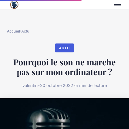
Accueil
›
Actu
ACTU
Pourquoi le son ne marche
pas sur mon ordinateur ?
valentin
•
20 octobre 2022
•
5 min de lecture